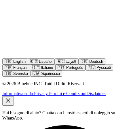
🇬🇧
English
🇪🇸
Español
🇦🇪
العربية
🇩🇪
Deutsch
🇫🇷
Français
🇮🇹
Italiano
🇵🇹
Português
🇷🇺
Русский
🇸🇪
Svenska
🇺🇦
Українська
©
2026
Bluebnc INC.
Tutti i Diritti Riservati
.
Informativa sulla Privacy
Termini e Condizioni
Disclaimer
Hai bisogno di aiuto?
Chatta con i nostri esperti di noleggio su
WhatsApp.