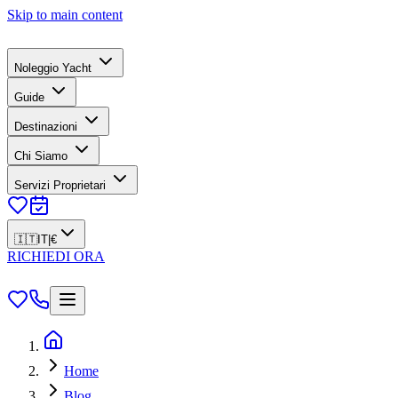
Skip to main content
Noleggio Yacht
Guide
Destinazioni
Chi Siamo
Servizi Proprietari
🇮🇹
IT
|
€
RICHIEDI ORA
Home
Blog