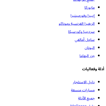
مايوركا
إيبيزا وفورمينتيرا
الريفيرا الفرنسية وموناكو
سردينيا وكورسيكا
ساحل أمالفي
اليونان
جزر البهاما
أدلة وفعاليات
دليل الاستئجار
مسارات منسقة
جميع الأدلة