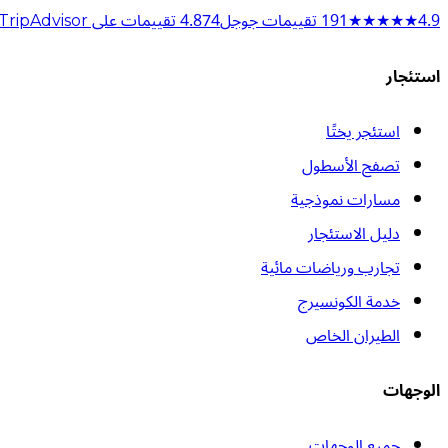
4.9
★★★★★
191
تقييمات جوجل
74
4.8
تقييمات على Trustpilot
TripAdvisor
استئجار
استئجر يختًا
تصفح الأسطول
مسارات نموذجية
دليل الاستئجار
تجارب ورياضات مائية
خدمة الكونسيرج
الطيران الخاص
الوجهات
جميع الوجهات