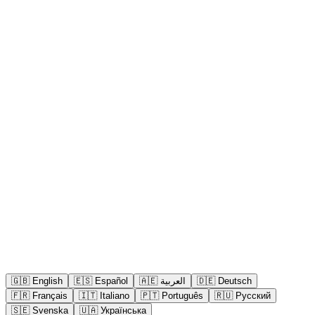
🇬🇧
English
🇪🇸
Español
🇦🇪
العربية
🇩🇪
Deutsch
🇫🇷
Français
🇮🇹
Italiano
🇵🇹
Português
🇷🇺
Русский
🇸🇪
Svenska
🇺🇦
Українська