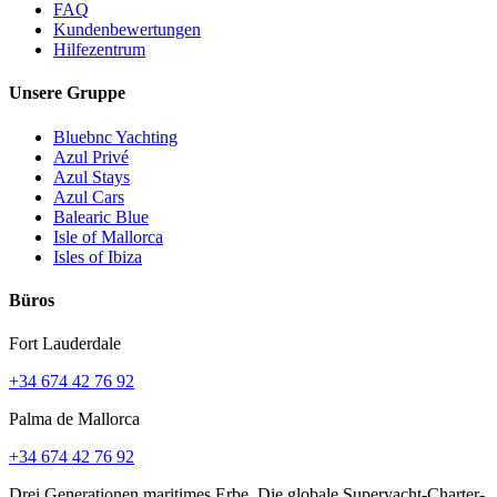
FAQ
Kundenbewertungen
Hilfezentrum
Unsere Gruppe
Bluebnc Yachting
Azul Privé
Azul Stays
Azul Cars
Balearic Blue
Isle of Mallorca
Isles of Ibiza
Büros
Fort Lauderdale
+34 674 42 76 92
Palma de Mallorca
+34 674 42 76 92
Drei Generationen maritimes Erbe. Die globale Superyacht-Charter-