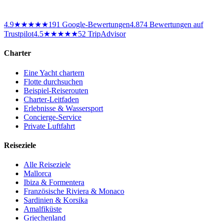
4.9
★★★★★
191
Google-Bewertungen
4.8
74
Bewertungen auf
Trustpilot
4.5
★★★★★
52 TripAdvisor
Charter
Eine Yacht chartern
Flotte durchsuchen
Beispiel-Reiserouten
Charter-Leitfaden
Erlebnisse & Wassersport
Concierge-Service
Private Luftfahrt
Reiseziele
Alle Reiseziele
Mallorca
Ibiza & Formentera
Französische Riviera & Monaco
Sardinien & Korsika
Amalfiküste
Griechenland