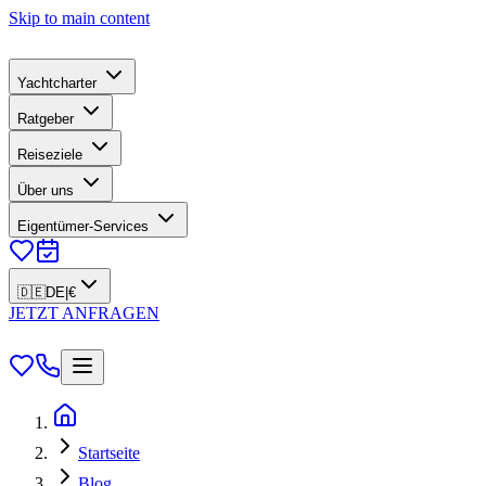
Skip to main content
Yachtcharter
Ratgeber
Reiseziele
Über uns
Eigentümer-Services
🇩🇪
DE
|
€
JETZT ANFRAGEN
Startseite
Blog