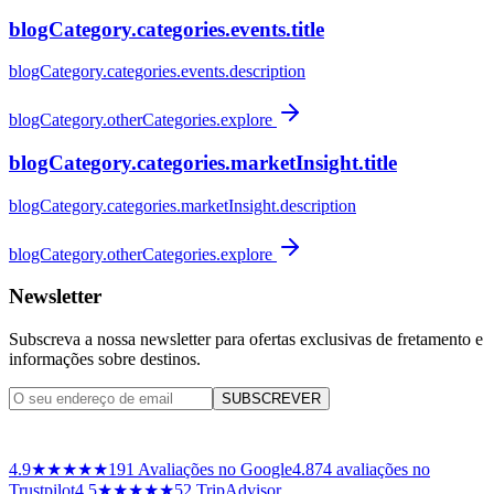
blogCategory.categories.events.title
blogCategory.categories.events.description
blogCategory.otherCategories.explore
blogCategory.categories.marketInsight.title
blogCategory.categories.marketInsight.description
blogCategory.otherCategories.explore
Newsletter
Subscreva a nossa newsletter para ofertas exclusivas de fretamento e
informações sobre destinos.
SUBSCREVER
4.9
★★★★★
191
Avaliações no Google
4.8
74
avaliações no
Trustpilot
4.5
★★★★★
52 TripAdvisor