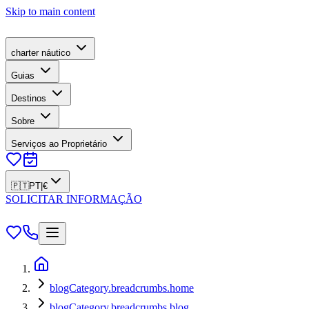
Skip to main content
charter náutico
Guias
Destinos
Sobre
Serviços ao Proprietário
🇵🇹
PT
|
€
SOLICITAR INFORMAÇÃO
blogCategory.breadcrumbs.home
blogCategory.breadcrumbs.blog