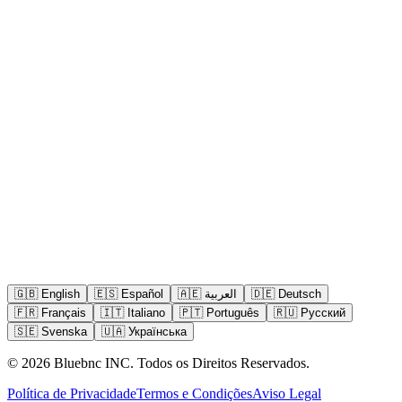
🇬🇧
English
🇪🇸
Español
🇦🇪
العربية
🇩🇪
Deutsch
🇫🇷
Français
🇮🇹
Italiano
🇵🇹
Português
🇷🇺
Русский
🇸🇪
Svenska
🇺🇦
Українська
©
2026
Bluebnc INC.
Todos os Direitos Reservados
.
Política de Privacidade
Termos e Condições
Aviso Legal