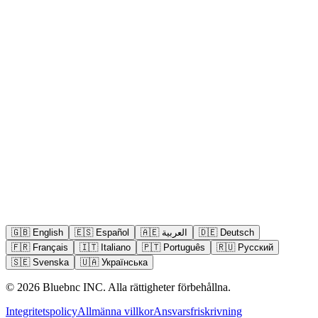
🇬🇧
English
🇪🇸
Español
🇦🇪
العربية
🇩🇪
Deutsch
🇫🇷
Français
🇮🇹
Italiano
🇵🇹
Português
🇷🇺
Русский
🇸🇪
Svenska
🇺🇦
Українська
©
2026
Bluebnc INC.
Alla rättigheter förbehållna
.
Integritetspolicy
Allmänna villkor
Ansvarsfriskrivning