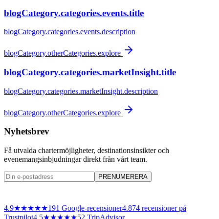
blogCategory.categories.events.title
blogCategory.categories.events.description
blogCategory.otherCategories.explore
blogCategory.categories.marketInsight.title
blogCategory.categories.marketInsight.description
blogCategory.otherCategories.explore
Nyhetsbrev
Få utvalda chartermöjligheter, destinationsinsikter och
evenemangsinbjudningar direkt från vårt team.
PRENUMERERA
4.9
★★★★★
191
Google-recensioner
4.8
74
recensioner på
Trustpilot
4.5
★★★★★
52 TripAdvisor