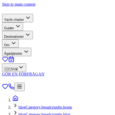
Skip to main content
Yacht charter
Guider
Destinationer
Om
Ägartjänster
🇸🇪
SV
|
€
GÖR EN FÖRFRÅGAN
blogCategory.breadcrumbs.home
blogCategory.breadcrumbs.blog