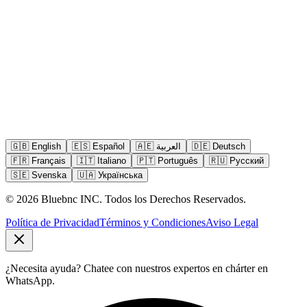
🇬🇧
English
🇪🇸
Español
🇦🇪
العربية
🇩🇪
Deutsch
🇫🇷
Français
🇮🇹
Italiano
🇵🇹
Português
🇷🇺
Русский
🇸🇪
Svenska
🇺🇦
Українська
©
2026
Bluebnc INC.
Todos los Derechos Reservados
.
Política de Privacidad
Términos y Condiciones
Aviso Legal
¿Necesita ayuda?
Chatee con nuestros expertos en chárter en
WhatsApp.