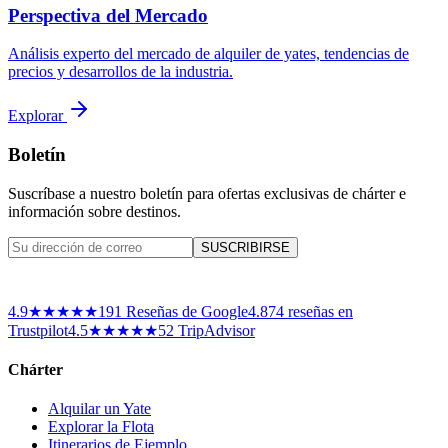
Perspectiva del Mercado
Análisis experto del mercado de alquiler de yates, tendencias de
precios y desarrollos de la industria.
Explorar
Boletín
Suscríbase a nuestro boletín para ofertas exclusivas de chárter e
información sobre destinos.
SUSCRIBIRSE
4.9
★★★★★
191
Reseñas de Google
4.8
74
reseñas en
Trustpilot
4.5
★★★★★
52 TripAdvisor
Chárter
Alquilar un Yate
Explorar la Flota
Itinerarios de Ejemplo