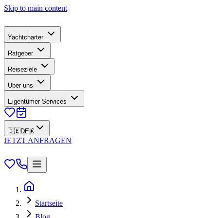
Skip to main content
Yachtcharter
Ratgeber
Reiseziele
Über uns
Eigentümer-Services
🇩🇪
DE
|
€
JETZT ANFRAGEN
Startseite
Blog