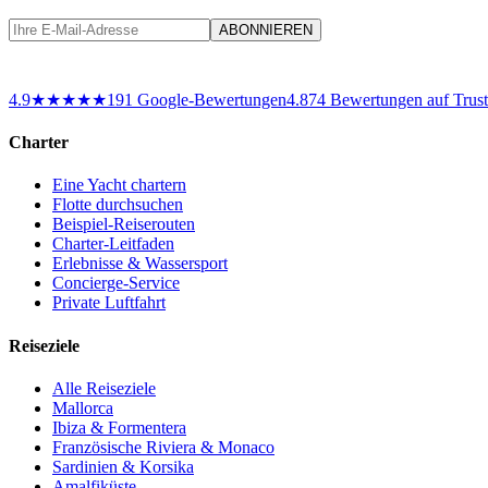
ABONNIEREN
4.9
★★★★★
191
Google-Bewertungen
4.8
74
Bewertungen auf Trust
Charter
Eine Yacht chartern
Flotte durchsuchen
Beispiel-Reiserouten
Charter-Leitfaden
Erlebnisse & Wassersport
Concierge-Service
Private Luftfahrt
Reiseziele
Alle Reiseziele
Mallorca
Ibiza & Formentera
Französische Riviera & Monaco
Sardinien & Korsika
Amalfiküste