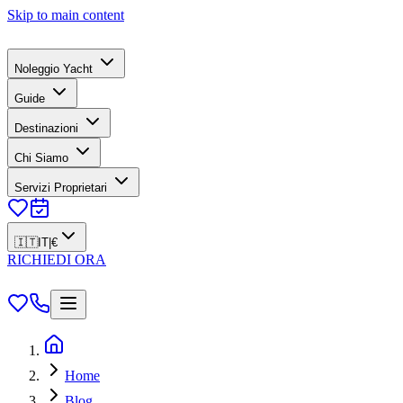
Skip to main content
Noleggio Yacht
Guide
Destinazioni
Chi Siamo
Servizi Proprietari
🇮🇹
IT
|
€
RICHIEDI ORA
Home
Blog