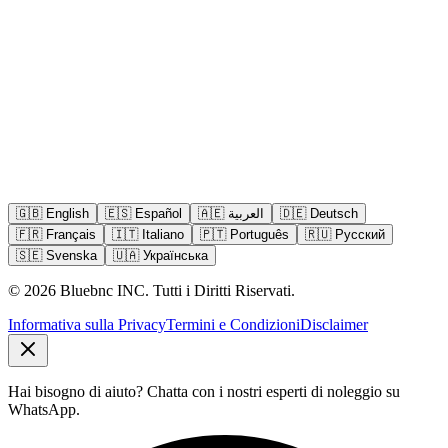
🇬🇧
English
🇪🇸
Español
🇦🇪
العربية
🇩🇪
Deutsch
🇫🇷
Français
🇮🇹
Italiano
🇵🇹
Português
🇷🇺
Русский
🇸🇪
Svenska
🇺🇦
Українська
©
2026
Bluebnc INC.
Tutti i Diritti Riservati
.
Informativa sulla Privacy
Termini e Condizioni
Disclaimer
Hai bisogno di aiuto?
Chatta con i nostri esperti di noleggio su
WhatsApp.